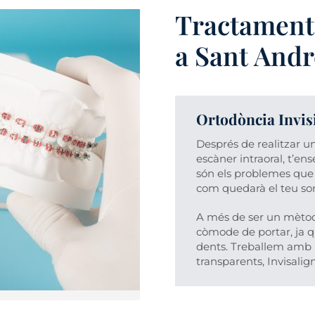
Tractament
a Sant And
Ortodòncia Invis
Després de realitzar u
escàner intraoral, t’e
són els problemes que 
com quedarà el teu som
A més de ser un mètode
còmode de portar, ja qu
dents. Treballem amb 
transparents, Invisalign