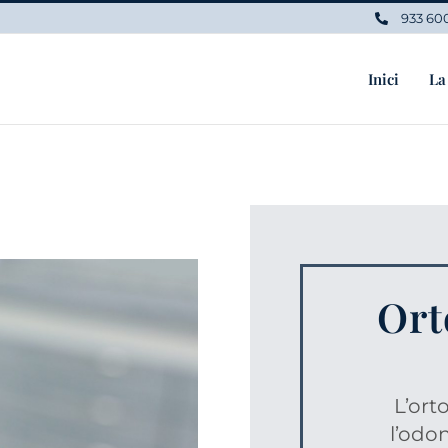
933 60
Inici
La
Ort
L’ort
l’odo