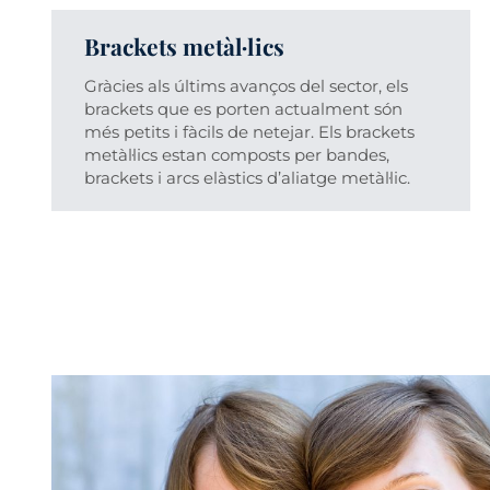
Brackets metàl·lics
Gràcies als últims avanços del sector, els
brackets que es porten actualment són
més petits i fàcils de netejar. Els brackets
metàl·lics estan composts per bandes,
brackets i arcs elàstics d’aliatge metàl·lic.