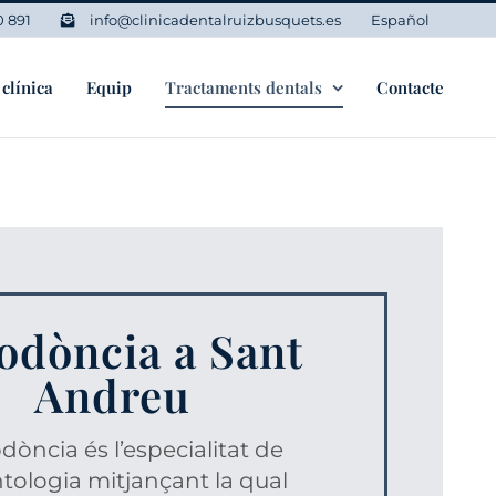
0 891
info@clinicadentalruizbusquets.es
Español
 clínica
Equip
Tractaments dentals
Contacte
odòncia a Sant
Andreu
odòncia és l’especialitat de
ntologia mitjançant la qual