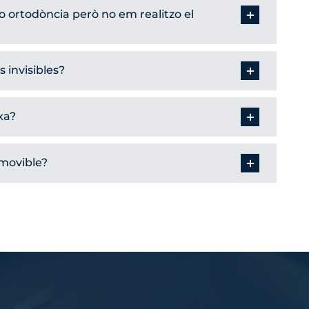
o ortodòncia però no em realitzo el
 invisibles?
xa?
amovible?