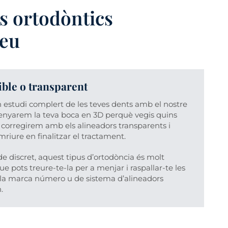
s ortodòntics
reu
ible o transparent
n estudi complert de les teves dents amb el nostre
nsenyarem la teva boca en 3D perquè vegis quins
corregirem amb els alineadors transparents i
riure en finalitzar el tractament.
 discret, aquest tipus d’ortodòncia és molt
e pots treure-te-la per a menjar i raspallar-te les
la marca número u de sistema d’alineadors
.