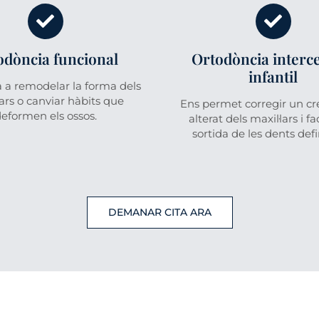
odòncia funcional
Ortodòncia interc
infantil
 a remodelar la forma dels
lars o canviar hàbits que
Ens permet corregir un c
eformen els ossos.
alterat dels maxil·lars i fac
sortida de les dents defi
DEMANAR CITA ARA