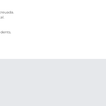
creuada.
al.
 dents.