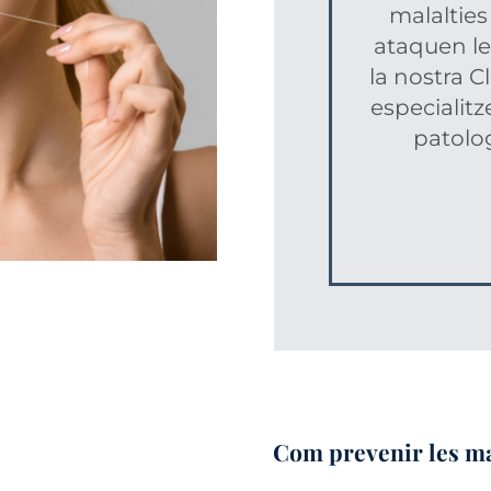
malalties 
ataquen les
la nostra C
especialit
patolog
Com prevenir les ma