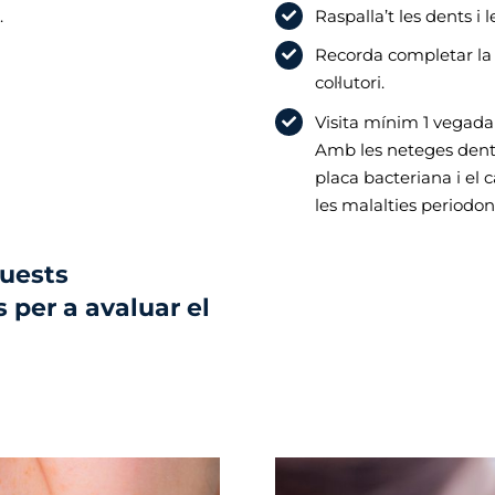
.
Raspalla’t les dents i
Recorda completar la t
col·lutori.
Visita mínim 1 vegada 
Amb les neteges denta
placa bacteriana i el c
les malalties periodon
quests
 per a avaluar el