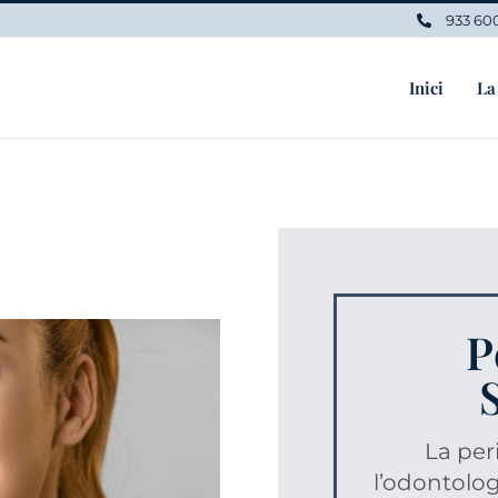
933 60
Inici
La
P
La per
l’odontolog