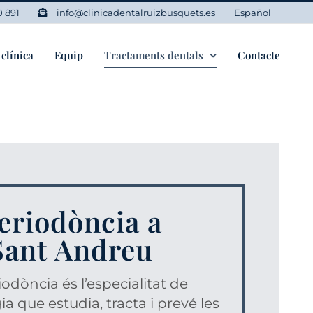
0 891
info@clinicadentalruizbusquets.es
Español
 clínica
Equip
Tractaments dentals
Contacte
eriodòncia a
Sant Andreu
iodòncia és l’especialitat de
ia que estudia, tracta i prevé les