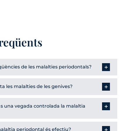
freqüents
üències de les malalties periodontals?
ta les malalties de les genives?
as una vegada controlada la malaltia
alaltia periodontal és efectiu?