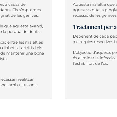
eix a causa de
Aquesta malaltia que a
s dents. Els símptomes
agressiva que la gingivi
gnat de les genives.
recessió de les genives
Tractament per a 
ble que aquesta avanci,
de la pèrdua de dents.
Depenent de cada pacie
a cirurgies resectives i
ció entre les malalties
iabetis, l’artritis i els
L’objectiu d’aquests p
a de mantenir una bona
és eliminar la infecció
sta.
l’estabilitat de l’os.
ecessari realitzar
ional amb ultrasons.