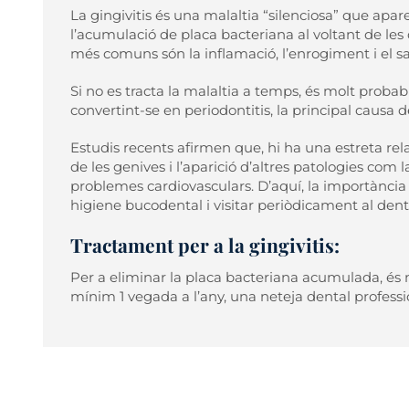
La gingivitis és una malaltia “silenciosa” que apar
l’acumulació de placa bacteriana al voltant de le
més comuns són la inflamació, l’enrogiment i el sa
Si no es tracta la malaltia a temps, és molt proba
convertint-se en periodontitis, la principal causa 
Estudis recents afirmen que, hi ha una estreta rela
de les genives i l’aparició d’altres patologies com la d
problemes cardiovasculars. D’aquí, la importànci
higiene bucodental i visitar periòdicament al denti
Tractament per a la gingivitis:
Per a eliminar la placa bacteriana acumulada, és n
mínim 1 vegada a l’any, una neteja dental profess