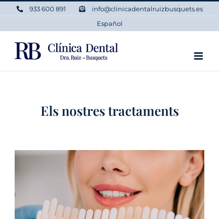
Skip
933 600 891
info@clinicadentalruizbusquets.es
to
Español
content
Els nostres tractaments