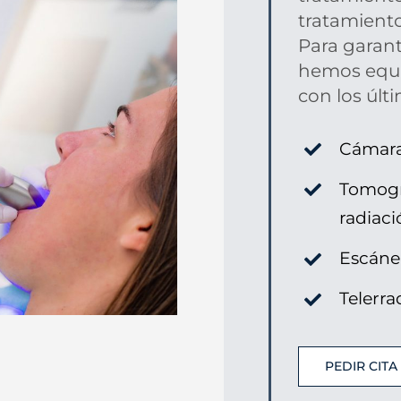
tratamiento
Para garant
hemos equi
con los últ
Cámara 
Tomogr
radiaci
Escáne
Telerra
PEDIR CIT