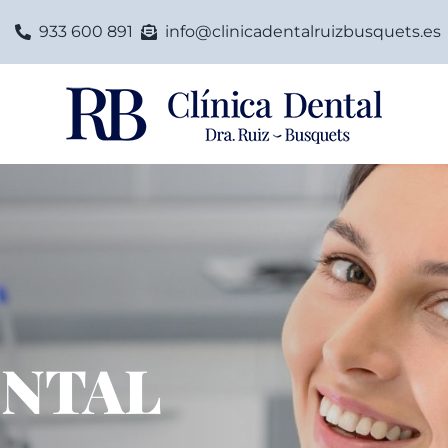
933 600 891
info@clinicadentalruizbusquets.es
ENTAL