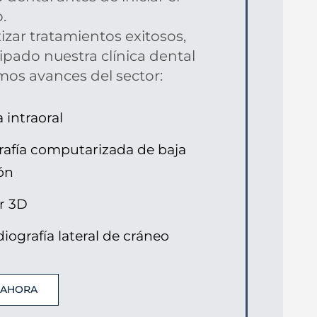
.
izar tratamientos exitosos,
pado nuestra clínica dental
imos avances del sector:
intraoral
afía computarizada de baja
ón
r 3D
diografía lateral de cráneo
A AHORA